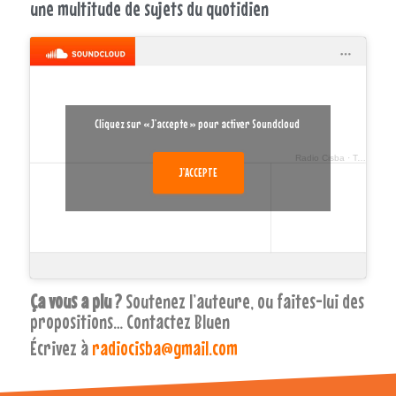
une multitude de sujets du quotidien
Cliquez sur « J’accepte » pour activer Soundcloud
Radio Cisba
·
Ty Kurious, chroniques de la vie quotidienne - par Bluen
J’ACCEPTE
Ça vous a plu ?
Soutenez l’auteure, ou faites-lui des
propositions… Contactez Bluen
Écrivez
à
radiocisba@gmail.com