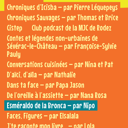
Chroniques d’Icisba – par Pierre Léquepeys
Chroniques Sauvages – par Thomas et Brice
Cistep
Club podcast de la MJC de Rodez
Contes et légendes non-urbaines de
Sévérac-le-Château – par Françoise-Sylvie
Pauly
Conversations cuisinées – par Nina et Pat
D’aïci, d’aïla – par Nathalie
Dans ta face – par Papa Jason
De l’oreille à l’assiette – par Nana Rosa
Esméraldo de la Bronca – par Nipo
Faces, Figures – par Elsalala
J’te raconte mon livre… – par Lola