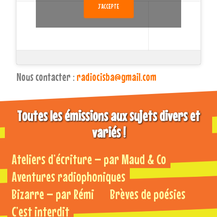
J’ACCEPTE
Nous contacter :
radiocisba@gmail.com
Toutes les émissions aux sujets divers et
variés !
Ateliers d’écriture – par Maud & Co
Aventures radiophoniques
Bizarre – par Rémi
Brèves de poésies
C’est interdit