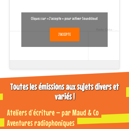
Cliquez sur « J’accepte » pour activer Soundcloud
Radio Cisba
·
Relax et 
J’ACCEPTE
Toutes les émissions aux sujets divers et
variés !
Ateliers d’écriture – par Maud & Co
Aventures radiophoniques