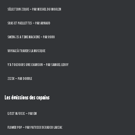
SÉLECTION ZIQUE – PAR MICHEL DU MOULIN
SRAS ET PAILLETTES – PAR ARNAUD
SWING IS A TIME MACHINE – PAR ROBO
VOYAGE À TRAVERS LA MUSIQUE
Y’A TOUJOURS UNE CHANSON – PAR SAMUEL LEROY
ZIZIK – PAR DOBBLE
Les émissions des copains
E/XIT M/USIC – PAR EM
FLOWER POP – PAR PATRICK DE RADIO LARZAC