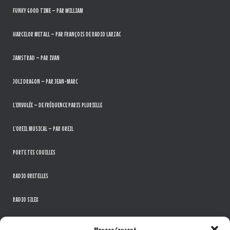
FUNKY GOOD TIME – PAR WILLIAM
HARCELOR METALL – PAR FRANÇOIS DE RADIO LARZAC
JAMSTRAD – PAR IVAN
JOLI DRAGON – PAR JEAN-MARC
L’ENVOLÉE – DE FRÉQUENCE PARIS PLURIELLE
L’OREIL MUSICAL – PAR OREIL
PORTE TES COUILLES
RADIO BRETELLES
RADIO SILEX
THE SOUND OF MUSIC – PAR LA BANDE ADHÉSIVE
Manage Consent