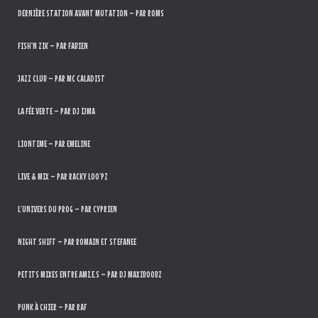
DERNIÈRE STATION AVANT MUTATION – PAR ROMS
FISH’N ZIK – PAR FABIEN
JAZZ CLUB – PAR MC CALADIST
LA FÉE VERTE – PAR DJ IJMA
LIONTIME – PAR EMELINE
LIVE & MIX – PAR RACKY LOO’PZ
L’UNIVERS DU PROG – PAR CYPRIEN
NIGHT SHIFT – PAR ROMAIN ET STEFANEE
PETITS MIXES ENTRE AMI.E.S – PAR DJ MAXIBOOBZ
PUNK À CHIER – PAR RAF