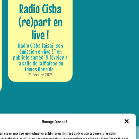
Radio Cisba
(re)part en
live !
Radio Cisba faisait son
émission en live ET en
public le samedi 9 février à
la salle de la Maison du
temps libre de...
21 février 2025
Manage Consent
est experiences, we use technologies like cookies to store and/or access device information.