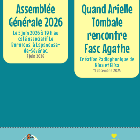
Assemblée
Quand Arielle
Générale 2026
Tombale
rencontre
Le 5 juin 2026 à 19 h au
café associatif Le
Fasc Agathe
Baratous, à Lapanouse-
de-Sévérac.
7 juin 2026
Création Radiophonique de
Nina et Élisa
11 décembre 2025