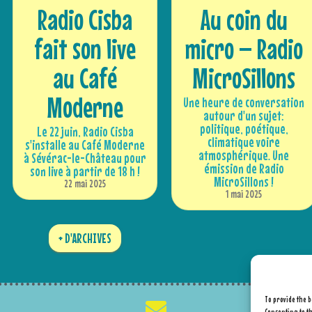
Radio Cisba
Au coin du
fait son live
micro – Radio
au Café
MicroSillons
Moderne
Une heure de conversation
autour d'un sujet:
politique, poétique,
Le 22 juin, Radio Cisba
climatique voire
s'installe au Café Moderne
atmosphérique. Une
à Sévérac-le-Château pour
émission de Radio
son live à partir de 18 h !
MicroSillons !
22 mai 2025
1 mai 2025
+ D'ARCHIVES
To provide the b