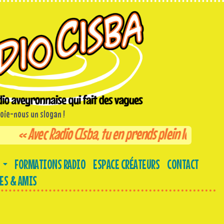
voie-nous un slogan !
 Avec Radio CIsba, tu en prends plein les ouies ! «
(Fl
FORMATIONS RADIO
ESPACE CRÉATEURS
CONTACT
ES & AMIS