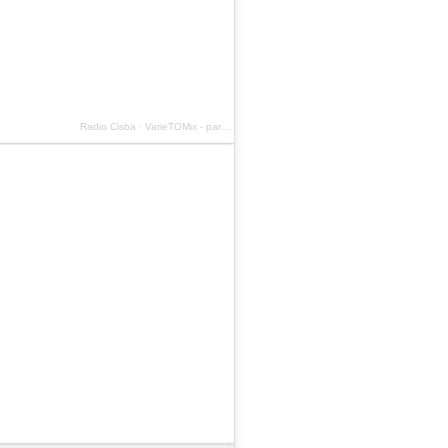
Radio Cisba
·
VarieTOMix - par DJ Tom