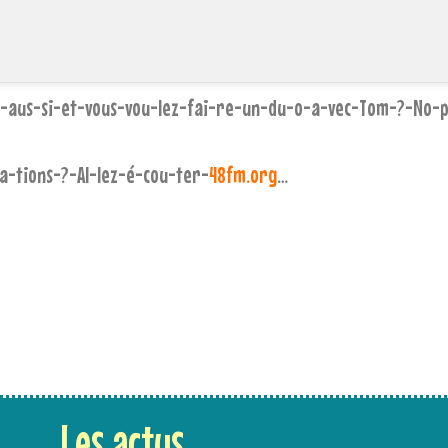
-aus-si-et-vous-vou-lez-fai-re-un-du-o-a-vec-Tom-?-No-p
a-tions-?-Al-lez-é-cou-ter-
48fm.org
…
Les actus