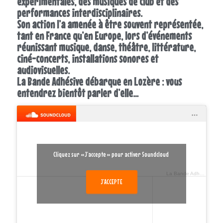
expérimentales, des musiques de club et des
performances interdisciplinaires.
Son action l’a amenée à être souvent représentée,
tant en France qu’en Europe, lors d’événements
réunissant musique, danse, théâtre, littérature,
ciné-concerts,
installations sonores et
audiovisuelles.
La Bande Adhésive débarque en Lozère : vous
entendrez bientôt parler d’elle…
Cliquez sur « J’accepte » pour activer Soundcloud
La Bande Adhesive
·
LB
J’ACCEPTE