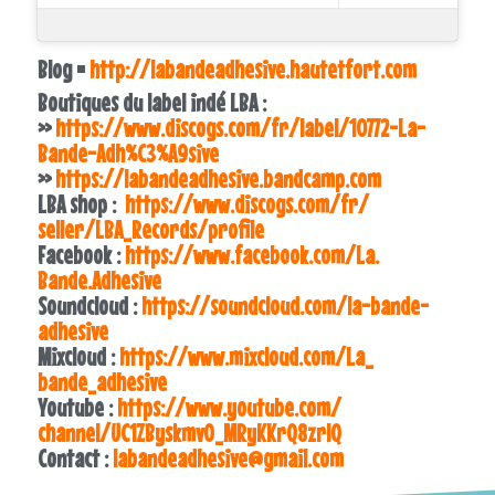
Blog =
http://labandeadhesive.
hautetfort.com
Boutiques du label indé LBA :
>>
https://www.discogs.com/fr/
label/10772-La-
Bande-Adh%C3%
A9sive
>>
https://labandeadhesive.
bandcamp.com
LBA shop :
https://www.discogs.com/fr/
seller/LBA_Records/profile
Facebook :
https://www.facebook.com/La.
Bande.Adhesive
Soundcloud :
https://soundcloud.com/la-
bande-
adhesive
Mixcloud :
https://www.mixcloud.com/La_
bande_adhesive
Youtube :
https://www.youtube.com/
channel/UC1ZByskmvO_
MRyKKrQ8zrlQ
Contact :
labandeadhesive@gmail.com