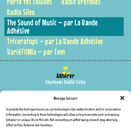
Porte tes couilles
Radio Bretelles
Radio Silex
The Sound of Music – par La Bande
Adhésive
Triceratops – par La Bande Adhésive
VariéTOMix – par Tom
Adhérer
Soutenez Radio Cisba
Contactez-nous
Manage Consent
Nous envoyer un message
To provide the best experiences, we use technologies like cookies to store and/or access device
information. Consenting to these technologies will allow us to process data such as browsing
behavior or unique IDs on this site. Not consenting or withdrawing consent, may adversely
Page facebook
affect certain features and functions.
facebook.com/RadioCisba