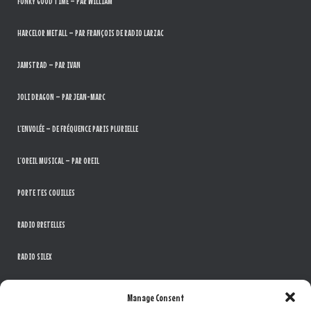
FUNKY GOOD TIME – PAR WILLIAM
HARCELOR METALL – PAR FRANÇOIS DE RADIO LARZAC
JAMSTRAD – PAR IVAN
JOLI DRAGON – PAR JEAN-MARC
L’ENVOLÉE – DE FRÉQUENCE PARIS PLURIELLE
L’OREIL MUSICAL – PAR OREIL
PORTE TES COUILLES
RADIO BRETELLES
RADIO SILEX
THE SOUND OF MUSIC – PAR LA BANDE ADHÉSIVE
Manage Consent