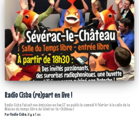
Radio Cisba (re)part en live !
Radio Cisba faisait son émission en live ET en public le samedi 9 février à la salle de la
Maison du temps libre de Sévérac-le-Château !
Par
Radio Cisba
, il y a
1 an