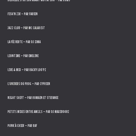
FISH’N ZIK – PAR FABIEN
JAZZ CLUB – PAR MC CALADIST
LA FÉE VERTE – PAR DJ IJMA
LIONTIME – PAR EMELINE
LIVE & MIX – PAR RACKY LOO’PZ
L’UNIVERS DU PROG – PAR CYPRIEN
NIGHT SHIFT – PAR ROMAIN ET STEFANEE
PETITS MIXES ENTRE AMI.E.S – PAR DJ MAXIBOOBZ
PUNK À CHIER – PAR RAF