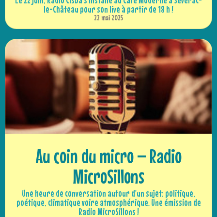
Le 22 juin, Radio Cisba s'installe au Café Moderne à Sévérac-
le-Château pour son live à partir de 18 h !
22 mai 2025
Au coin du micro – Radio
MicroSillons
Une heure de conversation autour d'un sujet: politique,
poétique, climatique voire atmosphérique. Une émission de
Radio MicroSillons !