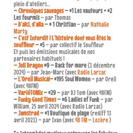
plein d’ateliers…
–
Chroniques sauvages
– #1 Les vautours + #2
Les fourmis
– par Thomas
– D’aïci, d’aïla
– # 1 Christian
– par
Nathalie
Marty
–
C’est Interdit ! L’histoire dont vous êtes le
souffleur
– #5
– par collectif le Souffleur
Et puis les émissions musicales de nos
partenaires habituels !
– Joli Dragon
#9 – Back for more
(3 décembre
2024) – par Jean-Marc (avec
Radio Larzac
–
L’Oreil Musi
cal
– #195 Soul Women
– par Oreil
(avec 48FM)
–
VariéTOMix
– #29
– par DJ Tom (avec 48FM)
–
Funky Good Times
– #6 Ladies of Funk
– par
William, 25 avril 2024 (avec Radio Larzac)
–
Jamstrad
– #1 Boutique de plage
(rediff 13
avril 2023) – par Ivan (avec
48 FM – Lozère
)