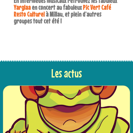
En intermèdes musicaux retrouvez les fabuleux
Yarglaa
en concert au fabuleux
Pic Vert Café
Resto Culturel
à Millau, et plein d’autres
groupes tout cet été !
Les actus