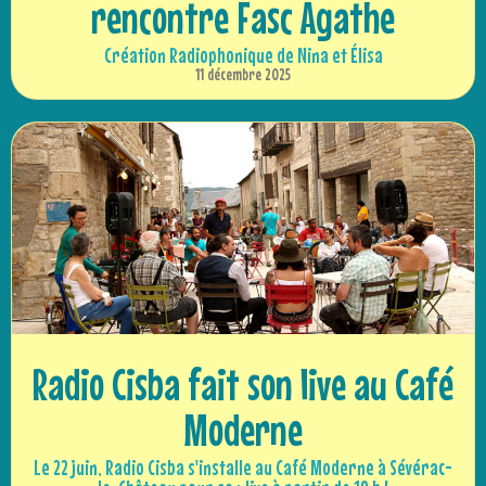
rencontre Fasc Agathe
Création Radiophonique de Nina et Élisa
11 décembre 2025
Radio Cisba fait son live au Café
Moderne
Le 22 juin, Radio Cisba s'installe au Café Moderne à Sévérac-