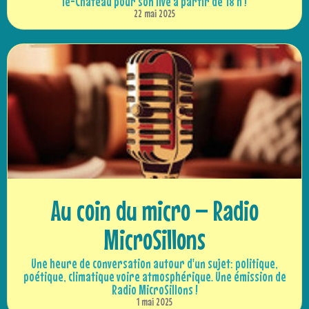
le-Château pour son live à partir de 18 h !
22 mai 2025
Au coin du micro – Radio
MicroSillons
Une heure de conversation autour d'un sujet: politique,
poétique, climatique voire atmosphérique. Une émission de
Radio MicroSillons !
1 mai 2025