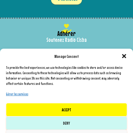
Adhérer
Soutenez Radio Cisba
Contactez-nous
Manage Consent
Nous envoyer un message
To provide the best experiences, we use technologies like cookies to store and/or access device
information. Consenting to these technologies will allow us to process data such as browsing
behavior or unique IDs on this site. Not consenting or withdrawing consent, may adversely
Page facebook
affect certain features and functions.
facebook.com/RadioCisba
Gérer les services
Soundcloud
ACCEPT
Tous les podcasts
DENY