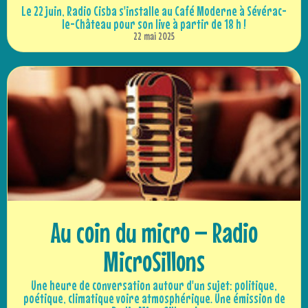
Le 22 juin, Radio Cisba s'installe au Café Moderne à Sévérac-
le-Château pour son live à partir de 18 h !
22 mai 2025
Au coin du micro – Radio
MicroSillons
Une heure de conversation autour d'un sujet: politique,
poétique, climatique voire atmosphérique. Une émission de