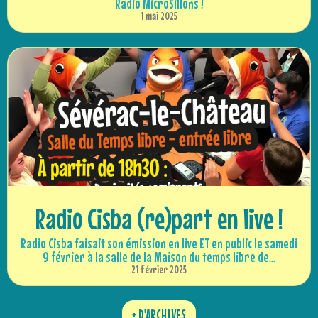
Radio MicroSillons !
1 mai 2025
Radio Cisba (re)part en live !
Radio Cisba faisait son émission en live ET en public le samedi
9 février à la salle de la Maison du temps libre de...
21 février 2025
+ D'ARCHIVES