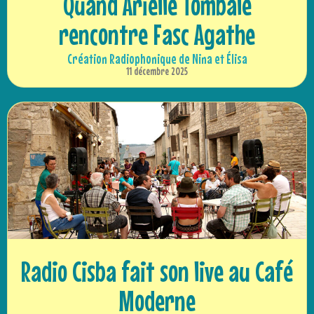
Quand Arielle Tombale
rencontre Fasc Agathe
Création Radiophonique de Nina et Élisa
11 décembre 2025
Radio Cisba fait son live au Café
Moderne