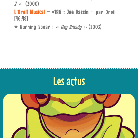
2 »
(2000)
L’Oreil Musical
– #186 : Joe Dassin
– par Oreil
[46:48]
♥ Burning Spear :
« Hey Bready »
(2003)
Les actus