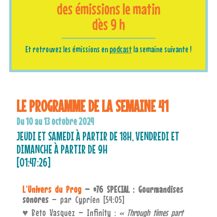
des émissions le matin
dès 9 h
Et retrouvez les émissions en
podcast
la semaine suivante !
LE PROGRAMME DE LA SEMAINE 41
Du 10 au 13 octobre 2024
JEUDI ET SAMEDI À PARTIR DE 18H, VENDREDI ET
DIMANCHE À PARTIR DE 9H
[01:47:26]
L’Univers du Prog
– #76 SPECIAL : Gourmandises
sonores
– par Cyprien [54:05]
♥ Beto Vasquez – Infinity :
« Through times part