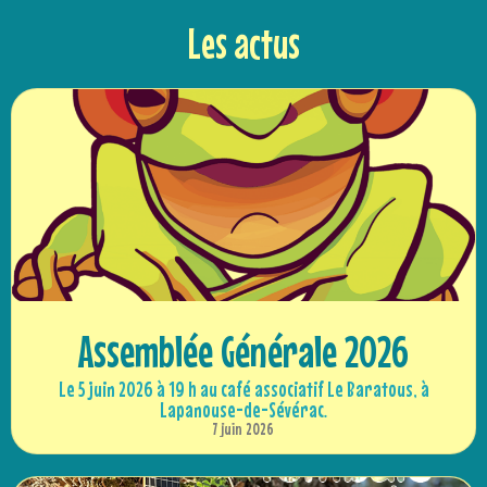
Les actus
Assemblée Générale 2026
Le 5 juin 2026 à 19 h au café associatif Le Baratous, à
Lapanouse-de-Sévérac.
7 juin 2026