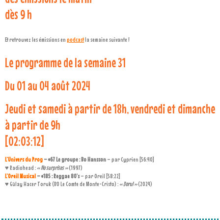
dès 9 h
Et retrouvez les émissions en
podcast
la semaine suivante !
Le programme de la semaine 31
Du 01 au 04 août 2024
Jeudi et samedi à partir de 18h, vendredi et dimanche
à partir de 9h
[02:03:12]
L’Univers du Prog
– #67 Le groupe : Bo Hansson
– par Cyprien [56:40]
♥ Radiohead :
« No surprises »
(1997)
L’Oreil Musical
– #185 : Reggae 80’s
– par Oreil [58:22]
♥ Gülay Hacer Toruk (BO Le Comte de Monte-Cristo) :
« Dorul »
(2024)