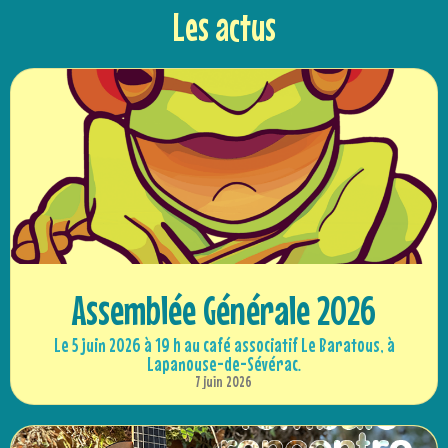
Les actus
Assemblée Générale 2026
Le 5 juin 2026 à 19 h au café associatif Le Baratous, à
Lapanouse-de-Sévérac.
7 juin 2026