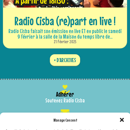
Radio Cisba (re)part en live !
Radio Cisba faisait son émission en live ET en public le samedi
9 février à la salle de la Maison du temps libre de...
21 février 2025
+ D'ARCHIVES
Adhérer
Soutenez Radio Cisba
Contactez-nous
Manage Consent
Nous envoyer un message